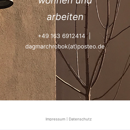
wohnen und
arbeiten
+49 163 6912414
|
dagmarchrobok(at)posteo.de
Impressum
|
Datenschutz