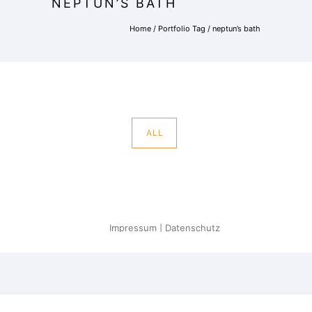
NEPTUN’S BATH
Home
/ Portfolio Tag /
neptun’s bath
ALL
Impressum
|
Datenschutz